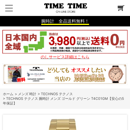
腕時計 全品送料無料！
のしサービス詳細はこちら
ホーム
>
メンズ 時計
>
TECHNOS テクノス
>
TECHNOS テクノス 腕時計 メンズ ゴールド グリーン T4C01GM【安心の5
年保証】