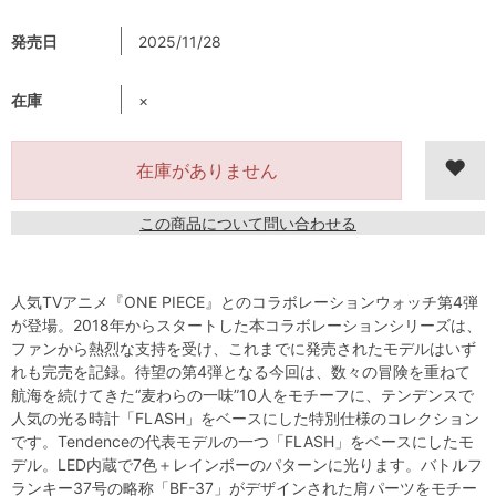
発売日
2025/11/28
在庫
×
在庫がありません
この商品について問い合わせる
人気TVアニメ『ONE PIECE』とのコラボレーションウォッチ第4弾
が登場。2018年からスタートした本コラボレーションシリーズは、
ファンから熱烈な支持を受け、これまでに発売されたモデルはいず
れも完売を記録。待望の第4弾となる今回は、数々の冒険を重ねて
航海を続けてきた“麦わらの一味”10人をモチーフに、テンデンスで
人気の光る時計「FLASH」をベースにした特別仕様のコレクション
です。Tendenceの代表モデルの一つ「FLASH」をベースにしたモ
デル。LED内蔵で7色＋レインボーのパターンに光ります。バトルフ
ランキー37号の略称「BF-37」がデザインされた肩パーツをモチー