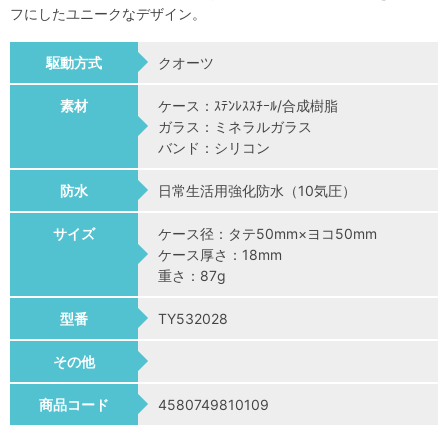
フにしたユニークなデザイン。
駆動方式
クオーツ
素材
ケース：ｽﾃﾝﾚｽｽﾁｰﾙ/合成樹脂
ガラス：ミネラルガラス
バンド：シリコン
防水
日常生活用強化防水（10気圧）
サイズ
ケース径：タテ50mm×ヨコ50mm
ケース厚さ：18mm
重さ：87g
型番
TY532028
その他
商品コード
4580749810109