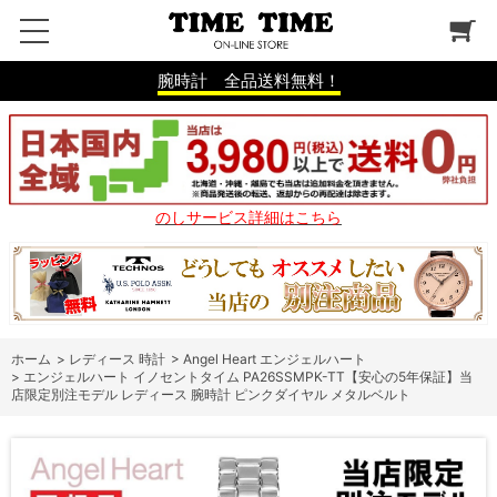
腕時計 全品送料無料！
のしサービス詳細はこちら
ホーム
>
レディース 時計
>
Angel Heart エンジェルハート
>
エンジェルハート イノセントタイム PA26SSMPK-TT【安心の5年保証】当
店限定別注モデル レディース 腕時計 ピンクダイヤル メタルベルト