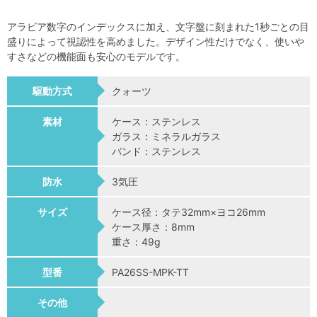
アラビア数字のインデックスに加え、文字盤に刻まれた1秒ごとの目
盛りによって視認性を高めました。デザイン性だけでなく、使いや
すさなどの機能面も安心のモデルです。
駆動方式
クォーツ
素材
ケース：ステンレス
ガラス：ミネラルガラス
バンド：ステンレス
防水
3気圧
サイズ
ケース径：タテ32mm×ヨコ26mm
ケース厚さ：8mm
重さ：49g
型番
PA26SS-MPK-TT
その他