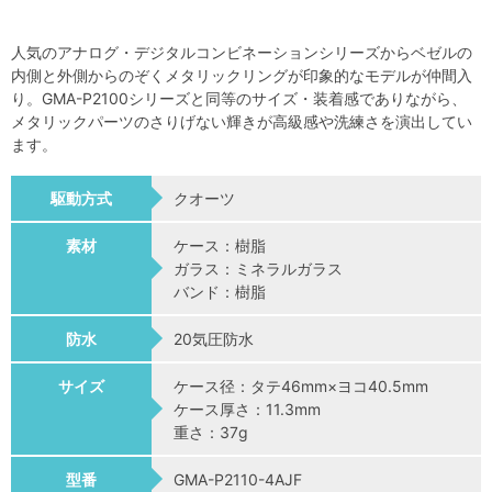
人気のアナログ・デジタルコンビネーションシリーズからベゼルの
内側と外側からのぞくメタリックリングが印象的なモデルが仲間入
り。GMA-P2100シリーズと同等のサイズ・装着感でありながら、
メタリックパーツのさりげない輝きが高級感や洗練さを演出してい
ます。
駆動方式
クオーツ
素材
ケース：樹脂
ガラス：ミネラルガラス
バンド：樹脂
防水
20気圧防水
サイズ
ケース径：タテ46mm×ヨコ40.5mm
ケース厚さ：11.3mm
重さ：37g
型番
GMA-P2110-4AJF