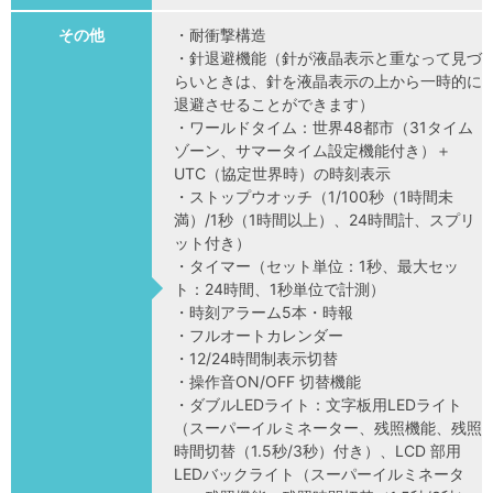
その他
・耐衝撃構造
・針退避機能（針が液晶表示と重なって見づ
らいときは、針を液晶表示の上から一時的に
退避させることができます）
・ワールドタイム：世界48都市（31タイム
ゾーン、サマータイム設定機能付き）＋
UTC（協定世界時）の時刻表示
・ストップウオッチ（1/100秒（1時間未
満）/1秒（1時間以上）、24時間計、スプリ
ット付き）
・タイマー（セット単位：1秒、最大セッ
ト：24時間、1秒単位で計測）
・時刻アラーム5本・時報
・フルオートカレンダー
・12/24時間制表示切替
・操作音ON/OFF 切替機能
・ダブルLEDライト：文字板用LEDライト
（スーパーイルミネーター、残照機能、残照
時間切替（1.5秒/3秒）付き）、LCD 部用
LEDバックライト（スーパーイルミネータ