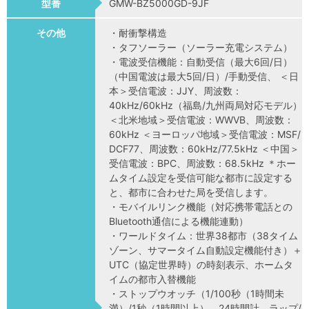
型番
GMW-BZ5000GD-9JF
その他
・耐衝撃構造
・タフソーラー（ソーラー充電システム）
・電波受信機能：自動受信（最大6回/日）
（中国電波は最大5回/日）/手動受信、 ＜日
本＞受信電波：JJY、周波数：
40kHz/60kHz（福島/九州両局対応モデル）
＜北米地域＞受信電波：WWVB、周波数：
60kHz ＜ヨーロッパ地域＞受信電波：MSF/
DCF77、周波数：60kHz/77.5kHz ＜中国＞
受信電波：BPC、周波数：68.5kHz ＊ホー
ムタイム設定を受信可能な都市に設定する
と、都市に合わせた局を受信します。
・モバイルリンク機能（対応携帯電話との
Bluetooth通信による機能連動）
・ワールドタイム：世界38都市（38タイム
ゾーン、サマータイム自動設定機能付き）＋
UTC（協定世界時）の時刻表示、ホームタ
イムの都市入替機能
・ストップウオッチ（1/100秒（1時間未
満）/1秒（1時間以上）、24時間計、ラップ/