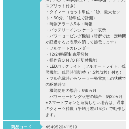
スプリット付き）
・タイマー（セット単位：1秒、最大セッ
ト：60分、1秒単位で計測）
・時刻アラーム5本・時報
・バッテリーインジケーター表示
・パワーセービング機能（暗所では一定時間
が経過すると表示を消して節電します）
・フルオートカレンダー
・12/24時間制表示切替
・操作音O N /O FF切替機能
・LEDバックライト（フルオートライト、残
照機能、残照時間切替（1.5秒/3秒）付き）
・フル充電時からソーラー発電無しの状態で
の駆動時間
機能使用の場合：約6ヵ月
パワーセービング状態の場合：約22ヵ月
※スマートフォンと連携しない場合は、通常
のクオーツ精度（平均月差±15秒）で動作し
ます。
商品コード
4549526411519