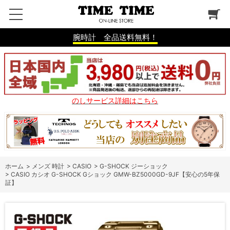
腕時計 全品送料無料！
のしサービス詳細はこちら
ホーム
>
メンズ 時計
>
CASIO
>
G-SHOCK ジーショック
>
CASIO カシオ G-SHOCK Gショック GMW-BZ5000GD-9JF【安心の5年保
証】