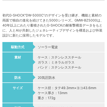
初代G-SHOCK“DW-5000C”のデザインを受け継ぎ、機能と素材の
両面で独自の進化を続けてきた5000シリーズ。GMW-BZ5000は、
40年以上にわたり蓄積されたG-SHOCKの耐衝撃構造データをもと
に、人とAIが共創したジェネレーティブデザインを構造および外装
設計に新たに採用したモデルです。
駆動方式
ソーラー電波
素材
ケース：ステンレススチール
ガラス：ミネラルガラス
バンド：ステンレススチール
防水
20気圧防水
サイズ
ケース径：タテ49.3mm×ヨコ43.6mm
ケース厚さ：13mm
重さ：172g