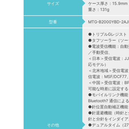
サイズ
ケース厚さ：15.9mm
重さ：131g
型番
MTG-B2000YBD-2AJ
●トリプルGレジスト
●タフソーラー（ソー
●電波受信機能：自動
／手動受信、
＜日本＞受信電波：JJ
応モデル）
＜北米地域＞受信電波：
信電波：MSF/DCF77、
＜中国＞受信電波：BP
可能な時差に設定する
●モバイルリンク機能（Au
Bluetooth? 通信に
●針位置自動補正機能
●針退避機能（時針と
針と分針をインダイア
その他
●デュアルタイム（2