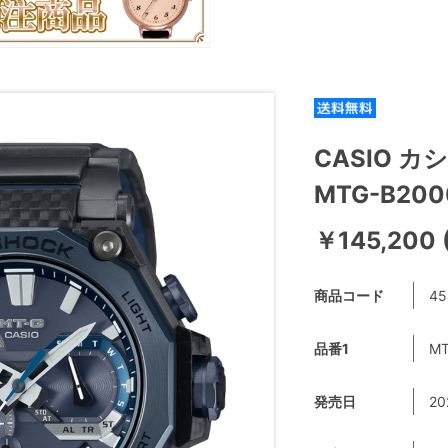
CASIO カ
MTG-B20
￥145,200
商品コード
45
品番1
MT
発売日
20