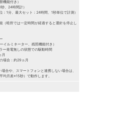
替機能付き）
1秒、24時間計）
位：1分、最大セット：24時間、1秒単位で計測）
能（暗所では一定時間が経過すると運針を停止し
ー
ーパーイルミネーター、残照機能付き）
ラー発電無しの状態での駆動時間
ヵ月
の場合：約29ヵ月
い場合や、スマートフォンと連携しない場合は、
平均月差±15秒）で動作します。