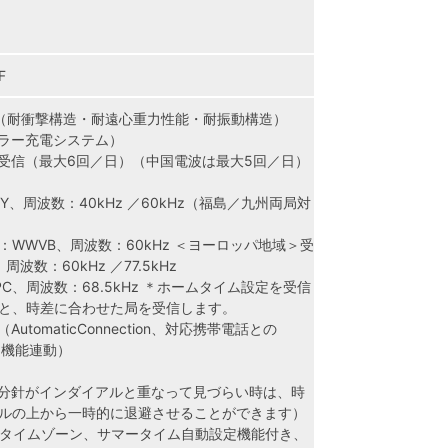
F
（耐衝撃構造・耐遠心重力性能・耐振動構造）
ラー充電システム）
受信（最大6回／日）（中国電波は最大5回／日）
Y、周波数：40kHz ／60kHz（福島／九州両局対
WWVB、周波数：60kHz ＜ヨーロッパ地域＞受
周波数：60kHz ／77.5kHz
C、周波数：68.5kHz ＊ホームタイム設定を受信
と、時差に合わせた局を受信します。
tomaticConnection、対応携帯電話との
よる機能連動）
分針がインダイアルと重なって見づらい時は、時
ルの上から一時的に退避させることができます）
7タイムゾーン、サマータイム自動設定機能付き、