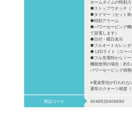
ホームタイムの時刻入
●ストップウオッチ（
●タイマー（セット単
●時刻アラーム
●パワーセービング機
て節電します）
●日付・曜日表示
●フルオートカレンダ
● LEDライト（ス
●フル充電時からソー
機能使用の場合：約5
パワーセービング状態
※電波受信が行われな
通常のクオーツ精度（
商品コード
4549526406690