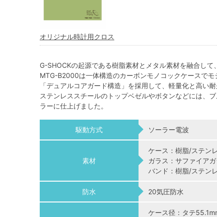
オリジナル時計用クロス
G-SHOCKの起源である樹脂素材とメタル素材を融合して
MTG-B2000は一体構造のカーボンモノコックケース
「デュアルコアガード構造」を採用して、軽量化と高い耐
ステンレススチールのトップベゼルやボタンなどには、ブ
ラーに仕上げました。
駆動方式
ソーラー電波
ケース：樹脂/ステン
素材
ガラス：サファイアガ
バンド：樹脂/ステン
防水
20気圧防水
ケース径：タテ55.1m