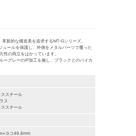
、革新的な構造美を追求するMT-Gシリーズ。
でモジュールを保護し、外側をメタルパーツで覆った
久性の両立をはかっています。
ルーグレーのIP加工を施し、ブラックとのバイカ
レススチール
ラス
レススチール
m×ヨコ49.8mm