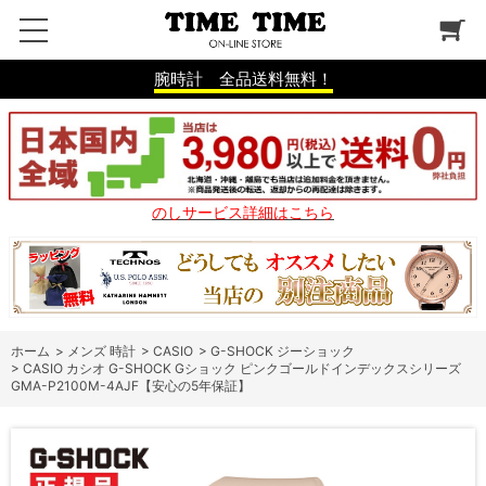
腕時計 全品送料無料！
のしサービス詳細はこちら
ホーム
>
メンズ 時計
>
CASIO
>
G-SHOCK ジーショック
>
CASIO カシオ G-SHOCK Gショック ピンクゴールドインデックスシリーズ
GMA-P2100M-4AJF【安心の5年保証】