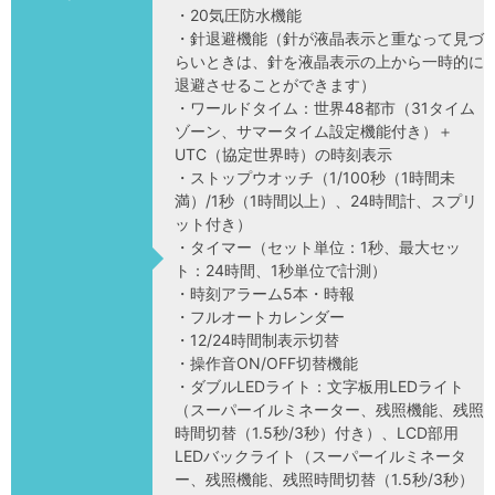
・20気圧防水機能
・針退避機能（針が液晶表示と重なって見づ
らいときは、針を液晶表示の上から一時的に
退避させることができます）
・ワールドタイム：世界48都市（31タイム
ゾーン、サマータイム設定機能付き）＋
UTC（協定世界時）の時刻表示
・ストップウオッチ（1/100秒（1時間未
満）/1秒（1時間以上）、24時間計、スプリ
ット付き）
・タイマー（セット単位：1秒、最大セッ
ト：24時間、1秒単位で計測）
・時刻アラーム5本・時報
・フルオートカレンダー
・12/24時間制表示切替
・操作音ON/OFF切替機能
・ダブルLEDライト：文字板用LEDライト
（スーパーイルミネーター、残照機能、残照
時間切替（1.5秒/3秒）付き）、LCD部用
LEDバックライト（スーパーイルミネータ
ー、残照機能、残照時間切替（1.5秒/3秒）