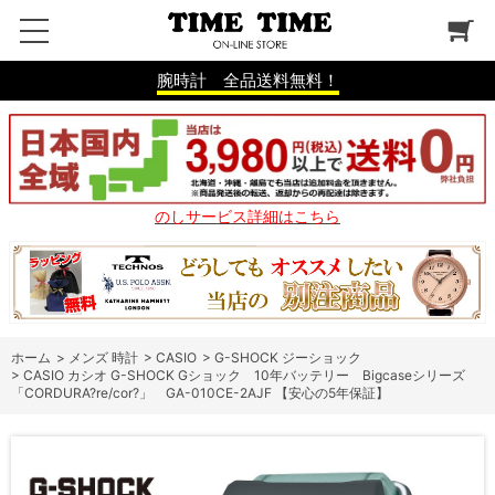
腕時計 全品送料無料！
のしサービス詳細はこちら
ホーム
>
メンズ 時計
>
CASIO
>
G-SHOCK ジーショック
>
CASIO カシオ G-SHOCK Gショック 10年バッテリー Bigcaseシリーズ
「CORDURA?re/cor?」 GA-010CE-2AJF 【安心の5年保証】