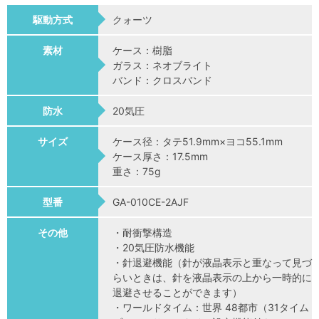
駆動方式
クォーツ
素材
ケース：樹脂
ガラス：ネオブライト
バンド：クロスバンド
防水
20気圧
サイズ
ケース径：タテ51.9mm×ヨコ55.1mm
ケース厚さ：17.5mm
重さ：75g
型番
GA-010CE-2AJF
その他
・耐衝撃構造
・20気圧防水機能
・針退避機能（針が液晶表示と重なって見づ
らいときは、針を液晶表示の上から一時的に
退避させることができます）
・ワールドタイム：世界 48都市（31タイム