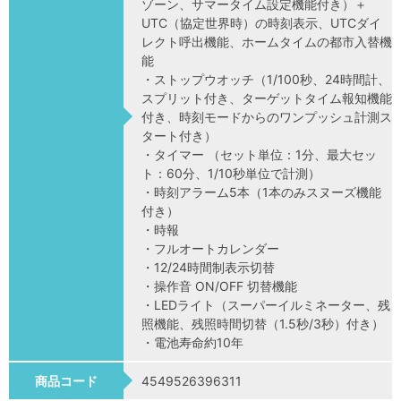
ゾーン、サマータイム設定機能付き）＋
UTC（協定世界時）の時刻表示、UTCダイ
レクト呼出機能、ホームタイムの都市入替機
能
・ストップウオッチ（1/100秒、24時間計、
スプリット付き、ターゲットタイム報知機能
付き、時刻モードからのワンプッシュ計測ス
タート付き）
・タイマー （セット単位：1分、最大セッ
ト：60分、1/10秒単位で計測）
・時刻アラーム5本（1本のみスヌーズ機能
付き）
・時報
・フルオートカレンダー
・12/24時間制表示切替
・操作音 ON/OFF 切替機能
・LEDライト（スーパーイルミネーター、残
照機能、残照時間切替（1.5秒/3秒）付き）
・電池寿命約10年
商品コード
4549526396311