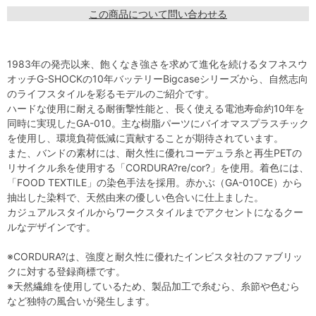
この商品について問い合わせる
1983年の発売以来、飽くなき強さを求めて進化を続けるタフネスウ
オッチG-SHOCKの10年バッテリーBigcaseシリーズから、自然志向
のライフスタイルを彩るモデルのご紹介です。
ハードな使用に耐える耐衝撃性能と、長く使える電池寿命約10年を
同時に実現したGA-010。主な樹脂パーツにバイオマスプラスチック
を使用し、環境負荷低減に貢献することが期待されています。
また、バンドの素材には、耐久性に優れコーデュラ糸と再生PETの
リサイクル糸を使用する「CORDURA?re/cor?」を使用。着色には、
「FOOD TEXTILE」の染色手法を採用。赤かぶ（GA-010CE）から
抽出した染料で、天然由来の優しい色合いに仕上ました。
カジュアルスタイルからワークスタイルまでアクセントになるクー
ルなデザインです。
※CORDURA?は、強度と耐久性に優れたインビスタ社のファブリッ
クに対する登録商標です。
※天然繊維を使用しているため、製品加工で糸むら、糸節や色むら
など独特の風合いが発生します。