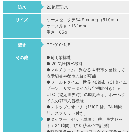
防水
20気圧防水
サイズ
ケース径：タテ54.9mm×ヨコ51.9mm
ケース厚さ：16.1mm
重さ：65g
型番
GD-010-1JF
その他
●耐衝撃構造
● 20 気圧防水機能
●マルチタイム : 異なる 4 都市を登録して、
表示切替や都市入替が可能
●ワールドタイム : 世界 48都市（31タイム
ゾーン、サマータイム設定機能付き）＋
UTC（協定世界時）の時刻表示、ホームタ
イムの都市入替機能
●ストップウオッチ（1/100 秒、24 時間
計、スプリット付き）
●タイマー（セット単位：1秒、最大セッ
ト：24 時間、1/10 秒単位で計測）
●時刻アラーム 5 本（ワンタイムアラーム /