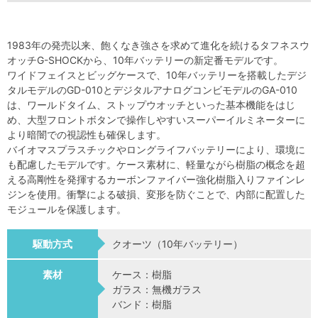
1983年の発売以来、飽くなき強さを求めて進化を続けるタフネスウ
オッチG-SHOCKから、10年バッテリーの新定番モデルです。
ワイドフェイスとビッグケースで、10年バッテリーを搭載したデジ
タルモデルのGD-010とデジタルアナログコンビモデルのGA-010
は、ワールドタイム、ストップウオッチといった基本機能をはじ
め、大型フロントボタンで操作しやすいスーパーイルミネーターに
より暗闇での視認性も確保します。
バイオマスプラスチックやロングライフバッテリーにより、環境に
も配慮したモデルです。ケース素材に、軽量ながら樹脂の概念を超
える高剛性を発揮するカーボンファイバー強化樹脂入りファインレ
ジンを使用。衝撃による破損、変形を防ぐことで、内部に配置した
モジュールを保護します。
駆動方式
クオーツ（10年バッテリー）
素材
ケース：樹脂
ガラス：無機ガラス
バンド：樹脂